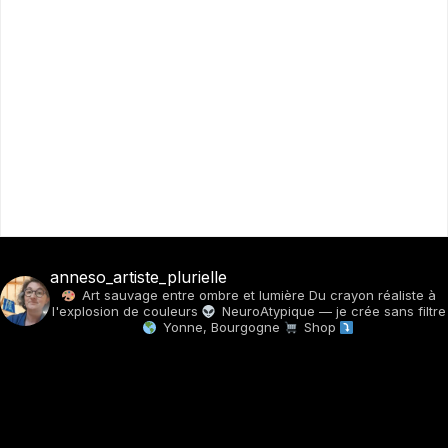
anneso_artiste_plurielle
Art sauvage entre ombre et lumière
Du crayon réaliste à
l'explosion de couleurs
NeuroAtypique — je crée sans filtre
Yonne, Bourgogne
Shop