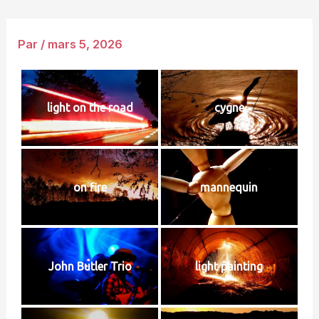
Par
/
mars 5, 2026
light on the road
cygne
on fire
mannequin
John Butler Trio
light painting