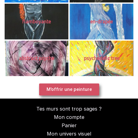
flamboyante
en-drapée
abstract psyche
psychedelic tree
M'offrir une peinture
Tes murs sont trop sages ?
Mon compte
Panier
Mon univers visuel