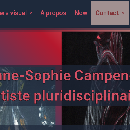
ers visuel
A propos
Now
Contact
nne-Sophie Campen
tiste pluridisciplina