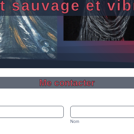
rt sauvage et vib
Me contacter
Nom
Nom