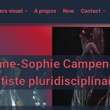
ers visuel
A propos
Now
Contact
nne-Sophie Campen
tiste pluridisciplina