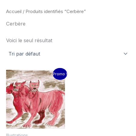
Accueil
/ Produits identifiés “Cerbère”
Cerbère
Voici le seul résultat
Le
Le
Promo !
prix
prix
initial
actuel
était :
est :
15.00€.
10.00€.
Illustrations