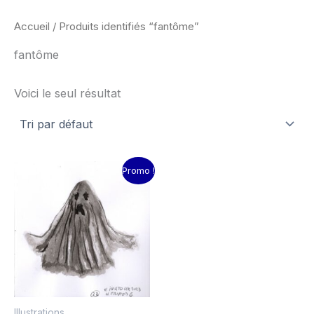
Accueil
/ Produits identifiés “fantôme”
fantôme
Voici le seul résultat
Le
Le
Promo !
prix
prix
initial
actuel
était :
est :
15.00€.
10.00€.
Illustrations