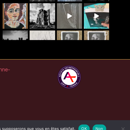
Plus
Suis-moi Instagram
nne-
us supposerons que vous en êtes satisfait.
OK
Non