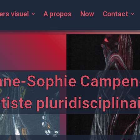
ers visuel
A propos
Now
Contact
nne-Sophie Campen
tiste pluridisciplina