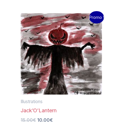
Le
Le
Promo !
prix
prix
initial
actuel
était :
est :
15.00€.
10.00€.
Illustrations
Jack’O’Lantern
15.00
€
10.00
€