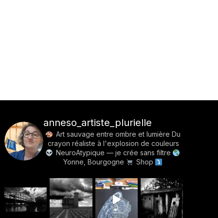
anneso_artiste_plurielle
Art sauvage entre ombre et lumière
Du
crayon réaliste à l'explosion de couleurs
NeuroAtypique — je crée sans filtre
Yonne, Bourgogne
Shop