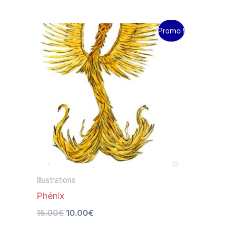
Le
Le
Promo !
prix
prix
initial
actuel
était :
est :
15.00€.
10.00€.
Illustrations
Phénix
15.00
€
10.00
€