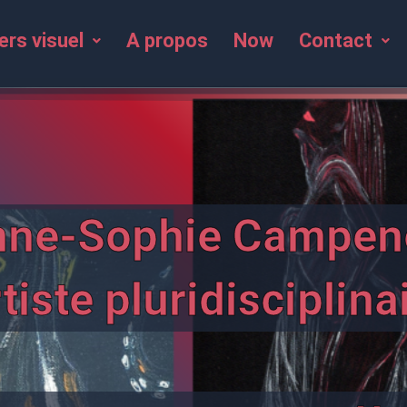
ers visuel
A propos
Now
Contact
nne-Sophie Campen
tiste pluridisciplina