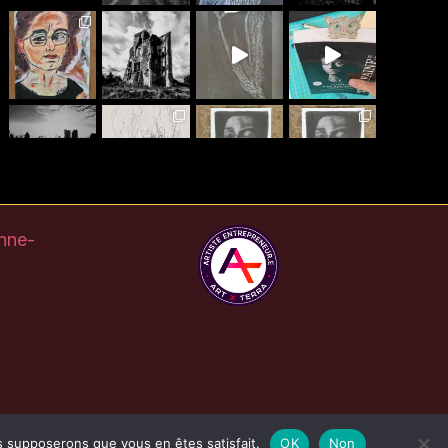
Plus
Suis-moi Instagram
nne-
us supposerons que vous en êtes satisfait.
OK
Non