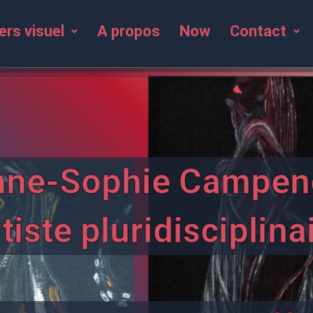
ers visuel
A propos
Now
Contact
nne-Sophie Campen
tiste pluridisciplina