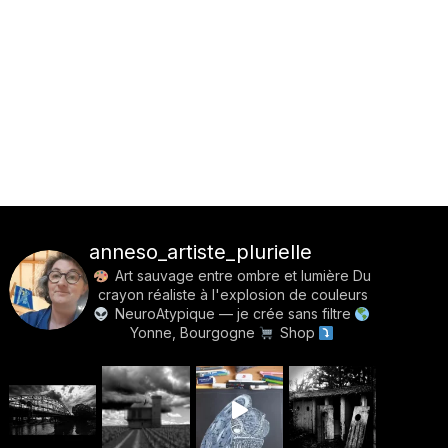
anneso_artiste_plurielle
Art sauvage entre ombre et lumière
Du
crayon réaliste à l'explosion de couleurs
NeuroAtypique — je crée sans filtre
Yonne, Bourgogne
Shop