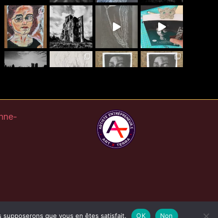
Plus
Suis-moi Instagram
nne-
us supposerons que vous en êtes satisfait.
OK
Non