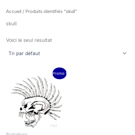
Accueil
/ Produits identifiés “skull”
skull
Voici le seul résultat
Le
Le
Promo !
prix
prix
initial
actuel
était :
est :
15.00€.
10.00€.
Illustrations