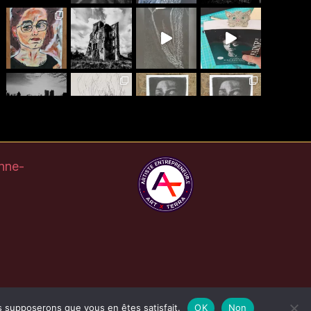
Plus
Suis-moi Instagram
nne-
us supposerons que vous en êtes satisfait.
OK
Non