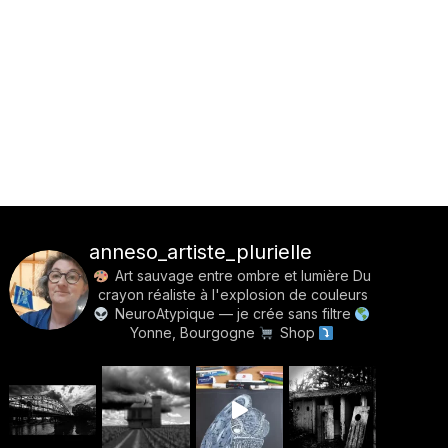
anneso_artiste_plurielle
Art sauvage entre ombre et lumière
Du
crayon réaliste à l'explosion de couleurs
NeuroAtypique — je crée sans filtre
Yonne, Bourgogne
Shop