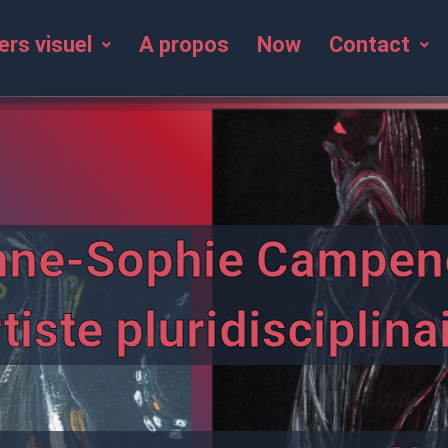
ers visuel
A propos
Now
Contact
nne-Sophie Campen
tiste pluridisciplina