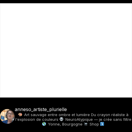
anneso_artiste_plurielle
Art sauvage entre ombre et lumière
Du crayon réaliste à
l'explosion de couleurs
NeuroAtypique — je crée sans filtre
Yonne, Bourgogne
Shop