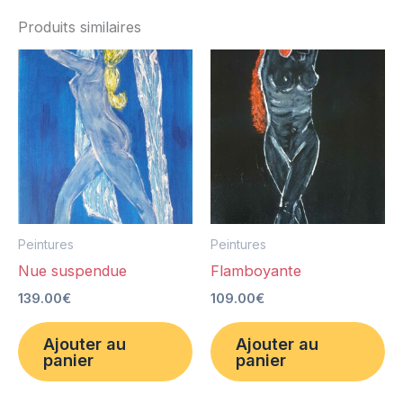
Produits similaires
Peintures
Peintures
Nue suspendue
Flamboyante
139.00
€
109.00
€
Ajouter au
Ajouter au
panier
panier