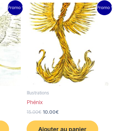
Le
Le
Promo !
Promo !
prix
prix
initial
actuel
était :
est :
15.00€.
10.00€.
Illustrations
Phénix
15.00
€
10.00
€
Ajouter au panier