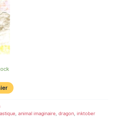
tock
ier
s
astique
,
animal imaginaire
,
dragon
,
inktober