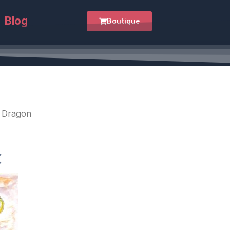
initial
actuel
était :
est :
Blog
Boutique
15.00€.
10.00€.
 Dragon
Le
prix
€
actuel
est :
.
10.00€.