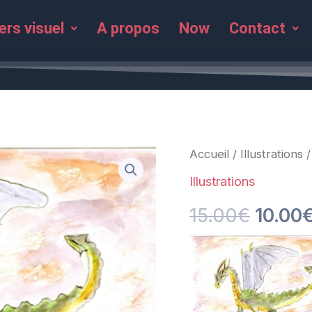
ers visuel
A propos
Now
Contact
quantité
Accueil
/
Illustrations
/
Le
de
Dragon
Illustrations
prix
15.00
€
10.00
initial
était :
15.00€