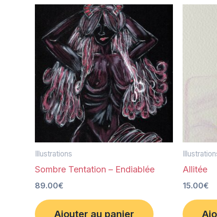
Illustrations
Illustratio
Sombre Tentation – Endiablée
Allitée
89.00
€
15.00
€
Ajouter au panier
Ajo