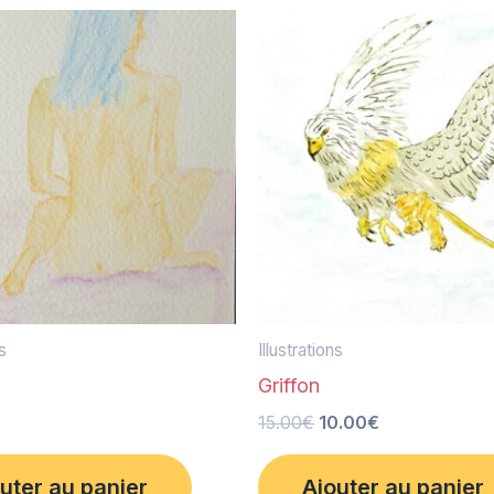
Le
Le
prix
prix
initial
actuel
était :
est :
15.00€.
10.00€.
ns
Illustrations
Griffon
15.00
€
10.00
€
uter au panier
Ajouter au panier