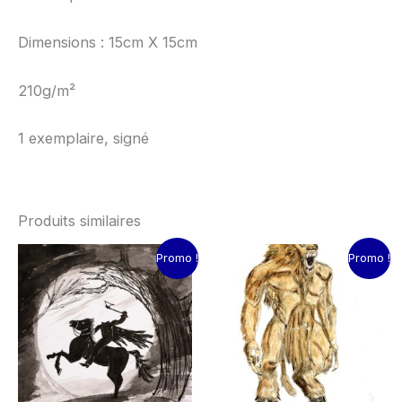
Dimensions : 15cm X 15cm
210g/m²
1 exemplaire, signé
Produits similaires
Le
Le
Le
Le
Promo !
Promo !
prix
prix
prix
prix
initial
actuel
initial
actuel
était :
est :
était :
est :
15.00€.
10.00€.
15.00€.
10.00€.