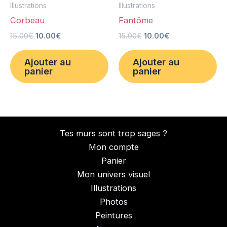
Illustrations
Illustrations
Corbeau
Fantôme
15.00
€
10.00
€
15.00
€
10.00
€
Ajouter au
Ajouter au
panier
panier
Tes murs sont trop sages ?
Mon compte
Panier
Mon univers visuel
Illustrations
Photos
Peintures