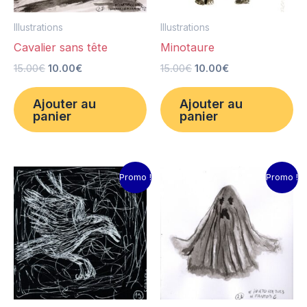
Illustrations
Illustrations
Cavalier sans tête
Minotaure
15.00
€
10.00
€
15.00
€
10.00
€
Ajouter au
Ajouter au
panier
panier
Le
Le
Le
Le
Promo !
Promo !
prix
prix
prix
prix
initial
actuel
initial
actuel
était :
est :
était :
est :
15.00€.
10.00€.
15.00€.
10.00€.