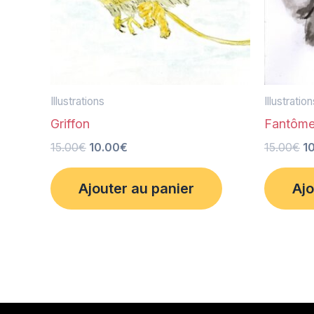
Illustrations
Illustratio
Griffon
Fantôm
15.00
€
10.00
€
15.00
€
1
Ajouter au panier
Ajo