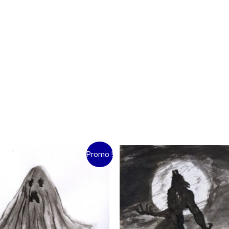
e
Le
Le
Le
Promo !
ix
prix
prix
prix
itial
actuel
initial
actuel
ait :
est :
était :
est :
.00€.
10.00€.
15.00€.
10.00€.