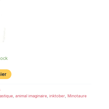
tock
ier
s
astique
,
animal imaginaire
,
inktober
,
Minotaure