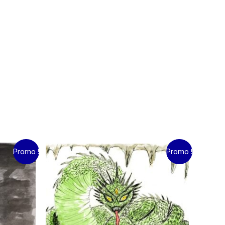
Le
Le
Promo !
Promo !
prix
prix
initial
actuel
était :
est :
15.00€.
10.00€.