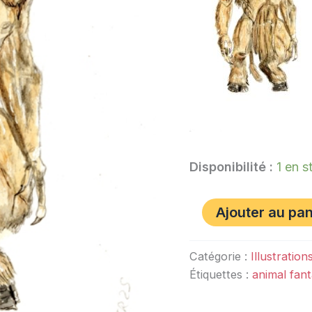
Disponibilité :
1 en s
Ajouter au pan
Catégorie :
Illustration
Étiquettes :
animal fant