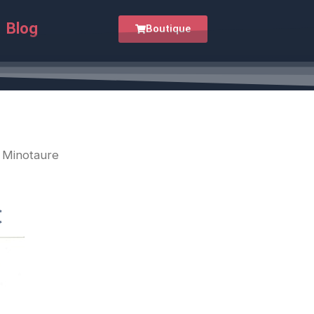
initial
actuel
était :
est :
Blog
Boutique
15.00€.
10.00€.
 Minotaure
Le
prix
€
actuel
est :
.
10.00€.