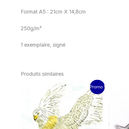
Format A5 : 21cm X 14,8cm
250g/m²
1 exemplaire, signé
Produits similaires
Le
Le
L
Promo !
prix
prix
pr
initial
actuel
in
était :
est :
ét
15.00€.
10.00€.
15